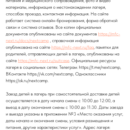
питания и медицинского сопровождения, фото и видео
материалы, информация о местонахождении лагеря,
способах проезда, контактная информация. На сайте
работает система онлайн-бронирования, форма обратной
связи и система отзывов. Все копии официальных
документов опубликованы на сайте документов
https://mfc-
next.ru/docs/nextcamp
, справочная информация
опубликована на сайте
https://mfc-next.ru/faq
, памятки для
родителей, отправляющих детей в лагерь, опубликованы на
сайте
https://mfc-next.ru/suitcase
. Официальные ресурсы
лагеря в социальных сетях: Телеграм: https://t.me/nextcamp,
ВКонтакте https://vk.com/nextcamp, Одноклассники
https://ok.ru/nextcamp.
Заезд детей в лагерь при самостоятельной доставке детей
осуществляется в дату начала смены с 10:00 до 12:00, а
выезд в дату окончания смены с 10:00 до 11:30. Даты заезда
и выезда указаны в приложении №3 «Место оказания услуг,
даты начала и окончания смены, условия размещения и
питания, другие характеристики услуг». Адрес лагеря: