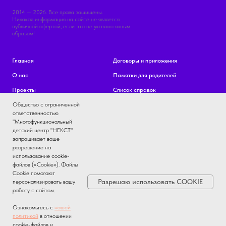
2014 — 2026. Все права защищены.
Никакая информация на сайте не является
публичной офертой, если это не указано явным
образом!
Главная
Договоры и приложения
О нас
Памятки для родителей
Проекты
Список справок
Общество с ограниченной
Документы туроператора
Часто задаваемые вопросы
ответственностью
Контакты
"Многофункциональный
детский центр "НЕКСТ"
Лагерь NEXT CAMP
запрашивает ваше
разрешение на
Лагерь EMOJI CAMP
использование cookie-
файлов («Cookie»). Файлы
ДОЛ "ОРЛЁНОК"
Cookie помогают
Школа вожатых
Разрешаю использовать COOKIE
персонализировать вашу
работу с сайтом.
Франшиза детского лагеря
Ознакомьтесь с
нашей
политикой
в отношении
cookie-файлов и