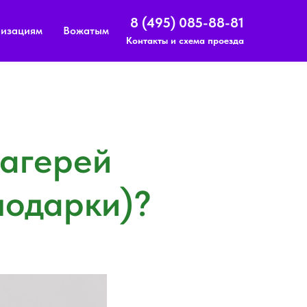
8 (495) 085-88-81
изациям
Вожатым
Контакты и схема проезда
лагерей
подарки)?