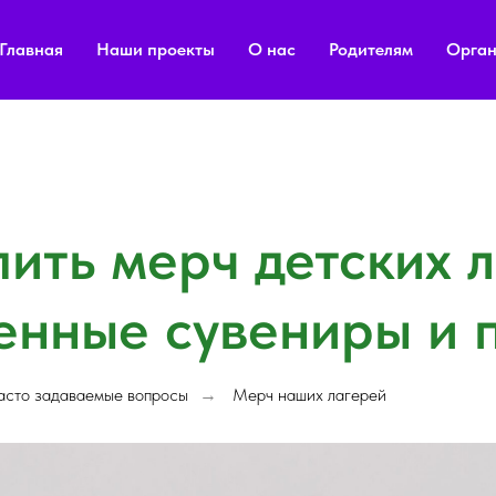
Главная
Наши проекты
О нас
Родителям
Орган
пить мерч детских 
енные сувениры и 
асто задаваемые вопросы
Мерч наших лагерей
→