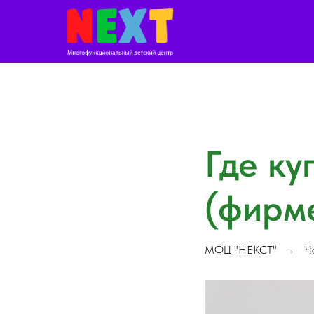
Где ку
(фирм
МФЦ "НЕКСТ"
Ч
→