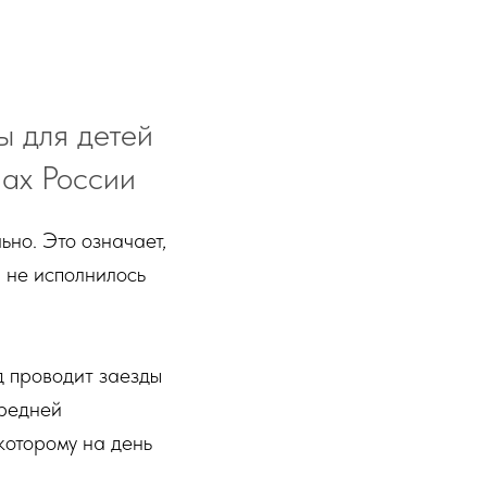
 для детей
нах России
ьно. Это означает,
и не исполнилось
д проводит заезды
средней
которому на день