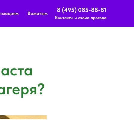
8 (495) 085-88-81
изациям
Вожатым
Контакты и схема проезда
раста
агеря?