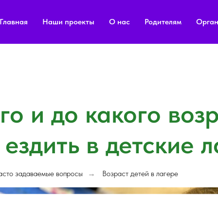
Главная
Наши проекты
О нас
Родителям
Орган
го и до какого воз
ездить в детские л
асто задаваемые вопросы
Возраст детей в лагере
→