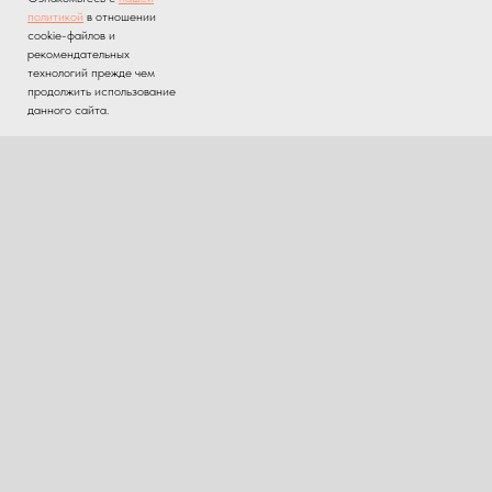
политикой
в отношении
cookie-файлов и
рекомендательных
технологий прежде чем
продолжить использование
данного сайта.
2014 — 2026. Все права защищены.
Никакая информация на сайте не является
публичной офертой, если это не указано явным
образом!
Главная
Договоры и приложения
О нас
Памятки для родителей
Проекты
Список справок