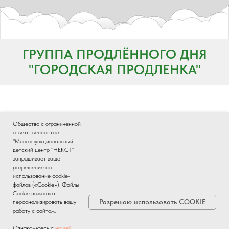
ГРУППА ПРОДЛЁННОГО ДНЯ
"ГОРОДСКАЯ ПРОДЛЕНКА"
КОНТАКТЫ ГРУППЫ ПРОДЛЕННОГО ДНЯ "ГОРОДСКАЯ ПРОДЛЁНКА":
Общество с ограниченной
ответственностью
"Многофункциональный
детский центр "НЕКСТ"
запрашивает ваше
сайт:
WWW.PRODLENKA.CITY
разрешение на
использование cookie-
е-mail:
info@prodlenka.city
файлов («Cookie»). Файлы
Cookie помогают
Телефон:
+7 495 085-88-81
Разрешаю использовать COOKIE
персонализировать вашу
работу с сайтом.
Ознакомьтесь с
нашей