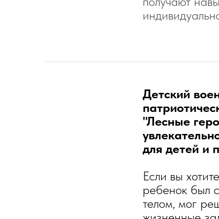
получают навы
индивидуально
Детский вое
патриотичес
"Лесные геро
увлекательн
для детей и 
Если вы хотит
ребенок был 
телом, мог ре
жизненные зад