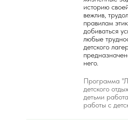
историю своей
вежлив, трудо
правилам этик
добиваться ус
любые труднос
детского лаге
предназначен
него.
Программа "Ле
детского отды
детьми работ
работы с детс