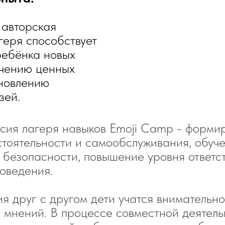
 авторская
геря способствует
ребёнка новых
учению ценных
ановлению
зей.
сия лагеря навыков Emoji Camp - формир
тоятельности и самообслуживания, обуч
безопасности, повышение уровня ответс
оведения.
я друг с другом дети учатся внимательн
мнений. В процессе совместной деятель