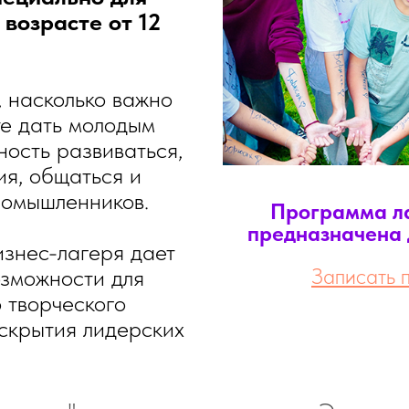
 возрасте от 12
 насколько важно
те дать молодым
ость развиваться,
ия, общаться и
номышленников.
Программа ла
предназначена д
знес-лагеря дает
озможности для
Записать 
 творческого
скрытия лидерских