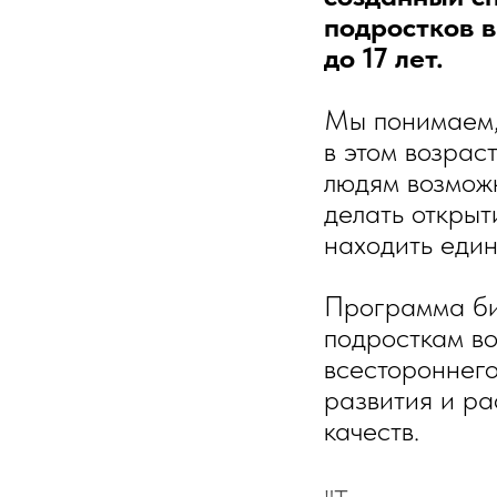
подростков в
до 17 лет.
Мы понимаем,
в этом возрас
людям возможн
делать открыт
находить еди
Программа би
подросткам в
всестороннего
развития и ра
качеств.