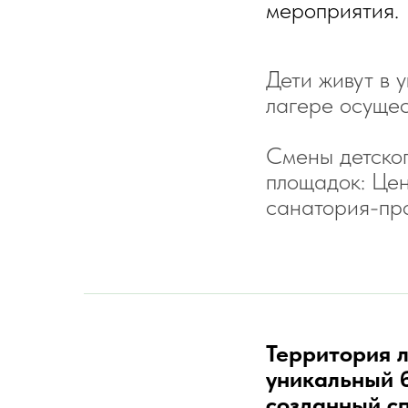
мероприятия.
Дети живут в 
лагере осущес
Смены детског
площадок: Цен
санатория-пр
Территория л
уникальный б
созданный с