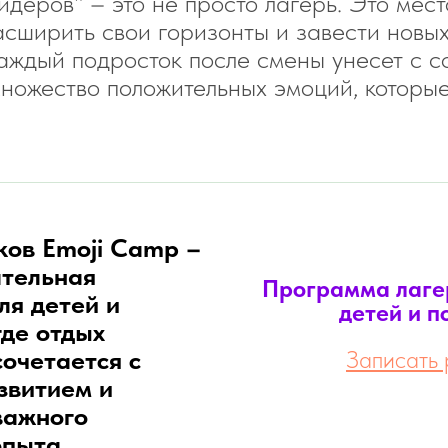
идеров" – это не просто лагерь. Это мест
асширить свои горизонты и завести новы
каждый подросток после смены унесет с с
множество положительных эмоций, которые
ков Emoji Camp –
ательная
Программа лаге
ля детей и
детей и по
где отдых
очетается с
Записать 
звитием и
важного
опыта.