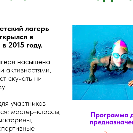
етский лагерь
ткрылся в
в 2015 году.
геря насыщена
и активностями,
ют скучать ни
у!
ля участников
ся: мастер-классы,
Программа д
викторины,
предназначен
спортивные