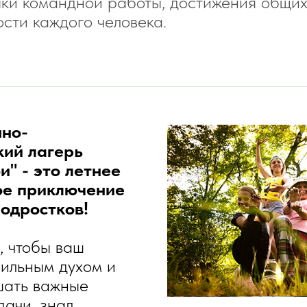
ки командной работы, достижения общих
сти каждого человека.
нно-
кий лагерь
и" - это летнее
ое приключение
подростков!
е, чтобы ваш
сильным духом и
шать важные
ачи, знал