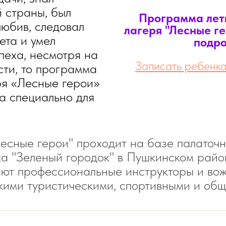
 страны, был
Программа лет
любив, следовал
лагеря "Лесные ге
ета и умел
подро
пеха, несмотря на
Записать ребенка
ти, то программа
ря «Лесные герои»
а специально для
сные герои" проходит на базе палаточно
ха "Зеленый городок" в Пушкинском райо
ают профессиональные инструкторы и во
кими туристическими, спортивными и об